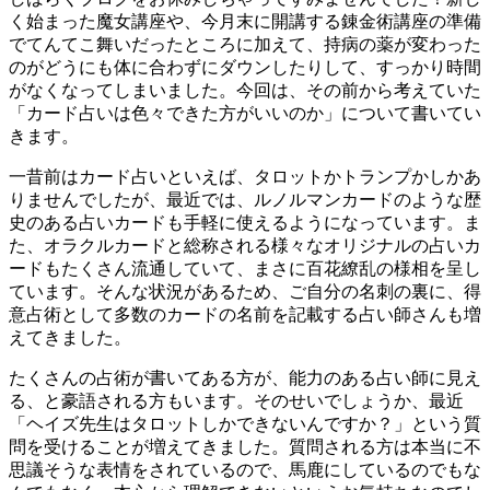
く始まった魔女講座や、今月末に開講する錬金術講座の準備
でてんてこ舞いだったところに加えて、持病の薬が変わった
のがどうにも体に合わずにダウンしたりして、すっかり時間
がなくなってしまいました。今回は、その前から考えていた
「カード占いは色々できた方がいいのか」について書いてい
きます。
一昔前はカード占いといえば、タロットかトランプかしかあ
りませんでしたが、最近では、ルノルマンカードのような歴
史のある占いカードも手軽に使えるようになっています。ま
た、オラクルカードと総称される様々なオリジナルの占いカ
ードもたくさん流通していて、まさに百花繚乱の様相を呈し
ています。そんな状況があるため、ご自分の名刺の裏に、得
意占術として多数のカードの名前を記載する占い師さんも増
えてきました。
たくさんの占術が書いてある方が、能力のある占い師に見え
る、と豪語される方もいます。そのせいでしょうか、最近
「ヘイズ先生はタロットしかできないんですか？」という質
問を受けることが増えてきました。質問される方は本当に不
思議そうな表情をされているので、馬鹿にしているのでもな