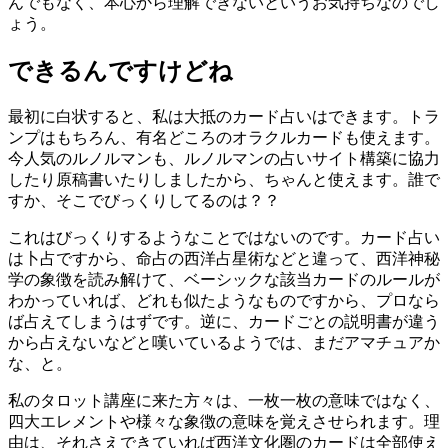
んでもなく、本心から理解できないというお気持ちなのでし
ょう。
できるんですけどね
最初に白状すると、私は大抵のカード占いはできます。トラ
ンプはもちろん、有名どころのオラクルカードも使えます。
今人気のルノルマンも、ルノルマンの占いサイト構築に協力
したり原稿書いたりしましたから、ちゃんと使えます。誰で
すか、そこでびっくりしてるのは？？
これはびっくりするようなことではないのです。カード占い
は卜占ですから、命占の西洋占星術などと違って、西洋神秘
学の象徴を読み解けて、ベーシックな該当カードのルールが
わかっていれば、どれも似たようなものですから、プロなら
ば占えてしまうはずです。逆に、カードごとの説明書が違う
から占えないなどと嘆いているようでは、まだアマチュアか
な、と。
私のタロット講座に来た方々は、一枚一枚の意味ではなく、
四大エレメントや様々な象徴の意味を覚えさせられます。理
由は、それさえできていれば西洋文化圏のカードは全部使え