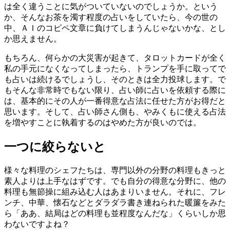
は全く違うことに気がついていないのでしょうか。という
か、そんなお茶を濁す程度の占いをしていたら、今の世の
中、ＡＩのコピペ文章に負けてしまうんじゃないかな、とし
か思えません。
もちろん、何らかの大災害が起きて、タロットカードが全く
私の手元になくなってしまったら、トランプを手に取ってで
も占いは続けるでしょうし、そのときは全力投球します。で
もそんな非常時でもない限り、占い師に占いを依頼する際に
は、基本的にその人が一番得意な占法に任せた方がお得だと
思います。そして、占い師さん側も、やみくもに使える占法
を増やすことに執着するのはやめた方が良いのでは。
一つに絞らないと
様々な料理のシェフたちは、専門以外の分野の料理もきっと
素人よりは上手なはずです。でも自分の得意な分野に、他の
料理も無節操に組み込む人はあまりいません。それに、フレ
ンチ、中華、懐石などとダラダラ書き連ねられた暖簾をみた
ら「ああ、結局はどの料理も並程度なんだな」くらいしか思
わないですよね？