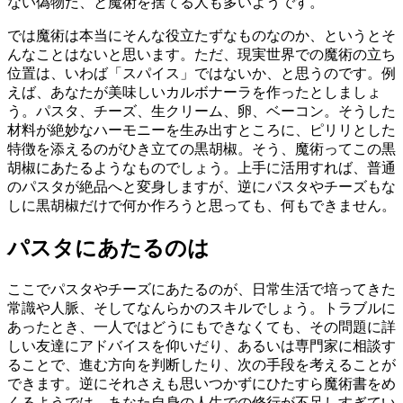
ない偽物だ、と魔術を捨てる人も多いようです。
では魔術は本当にそんな役立たずなものなのか、というとそ
んなことはないと思います。ただ、現実世界での魔術の立ち
位置は、いわば「スパイス」ではないか、と思うのです。例
えば、あなたが美味しいカルボナーラを作ったとしましょ
う。パスタ、チーズ、生クリーム、卵、ベーコン。そうした
材料が絶妙なハーモニーを生み出すところに、ピリリとした
特徴を添えるのがひき立ての黒胡椒。そう、魔術ってこの黒
胡椒にあたるようなものでしょう。上手に活用すれば、普通
のパスタが絶品へと変身しますが、逆にパスタやチーズもな
しに黒胡椒だけで何か作ろうと思っても、何もできません。
パスタにあたるのは
ここでパスタやチーズにあたるのが、日常生活で培ってきた
常識や人脈、そしてなんらかのスキルでしょう。トラブルに
あったとき、一人ではどうにもできなくても、その問題に詳
しい友達にアドバイスを仰いだり、あるいは専門家に相談す
ることで、進む方向を判断したり、次の手段を考えることが
できます。逆にそれさえも思いつかずにひたすら魔術書をめ
くるようでは、あなた自身の人生での修行が不足しすぎてい