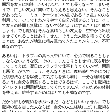
問題を友人に相談したいけれど、とても長くなってしまいそ
うで、忙しい友人に聞いてもらえると思えない。そんなこと
があったら、コミュニケーションの星である「水星」の力を
利用して、少しでもわかりやすく自分が話せるように、そし
て友人の時間も無駄にしないで済むようにすることは可能で
しょう。でも魔術はそんな素晴らしい友人を、空中から出現
させてくれることはありません。そうした人脈を培ってくる
ことは、あなたが地道に積み重ねてきたことからしか、不可
能なのです。
あるいは、トラブルの真っ只中にいて、心労で眠ることもま
まならないような夜。そのまままんじりともせずに夜を明か
してしまえば、翌日はフラフラで仕事もうまくいかず、問題
も悪化しがちでしょう。そんなときに、魔術修行で身につけ
た瞑想法などを駆使して気持ちを落ち着け、十分な睡眠を取
るように自分を調整することはできるはず。ここでも魔術は
ダイレクトに問題解決はしてくれませんが、そのための体制
を整える、維持するためにはとても有効なのです。
だから誰もが魔術を学ぶべきだ、などとはいいません。でも
魔術の道を志した人ならば、自分の人生経験に上手に魔術を