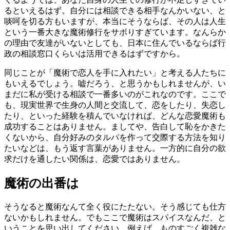
るといえるはず。自分には相談できる相手なんかいない、と
啖呵を切る方もいますが、本当にそうならば、その人は人生
という一番大きな魔術修行をサボりすぎています。なんらか
の理由で友達がいないとしても、日本に住んでいるならば行
政の相談窓口くらいは活用できるはずですから。
同じことが「魔術で恋人を手に入れたい」と考える人たちに
もいえるでしょう。嘘だろう、と思うかもしれませんが、い
まだに私が受ける相談で一番多いのがこれなのです。ここで
も、現実世界で生身の人間と交流して、恋をしたり、失恋し
たり、といった経験を積んでいなければ、どんな恋愛魔術も
成功することはありません。ましてや、告白して恥をかきた
くないから、自分好みのタルパを作って交際する方法を知り
たいなどは、もう返す言葉がありません。一方的に自分の欲
求だけを通したい関係は、恋愛ではありません。
魔術の出番は
そうなると魔術なんて全く役にたたない。そう感じても仕方
ないかもしれません。でもここで魔術はスパイスなんだ、と
いうことを思い出してください。例えば、ものすごく複雑な