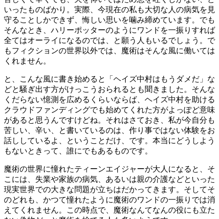
いったものばかり。実際、今現在の私も大切な人の病気を見
守ることしかできず、悔しい思いを噛み締めています。でも
そんなとき、ハリーポッターのようにワンドを一振りすれば
全てはオーライになるのでは、と願う人もいるでしょう。で
もフィクションの世界以外では、魔術はそんな風に働いては
くれません。
と、こんな風に書き始めると「ヘイズ中村はもうダメだ」な
どと騒ぎ出す方がけっこうおられるとも聞きました。そんな
くだらない憶測を広めるくらいならば、ヘイズ中村を助ける
クラウドファンディングでも始めてくれた方がよっぽど意味
があると思うんですけどね。それはさておき、私が今自分も
苦しい、辛い、と書いているのは、作り事ではない体験をお
話ししているよ、ということだけ、です。本当にどうしよう
もないときって、誰にでもあるものです。
魔術の世界に憧れたティーンエイジャーが大人になると、そ
こには、失業や家族の病気、あるいは親の介護などといった
現実世界での大きな問題が立ちはだかってきます。そしてそ
のどれも、かつて憧れたように魔術のワンドの一振りでは消
えてくれません。この時点で、魔術なんてなんの役にも立た