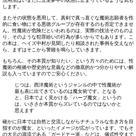
活用法はいまだに五里夢中の状態に止まっているような気も
します。
またその状態を悪用して、真剣で真っ直ぐな魔術志願者を性
的に食い物にする悪徳グループが存在するのも否定できませ
ん。性魔術が危険だといわれるのは、実際の技法そのものよ
り、そのような犯罪紛いの行為が多いからでもあります。こ
の本は、ヘイズ中村が見聞したり相談された事例を交えなが
ら、まずはそこから警鐘を鳴らしていきます。
もちろん、その本質が知りたい、という方々のためには、性
魔術の根拠や歴史的な意義などの徹底的かつ分かりやすい解
説も入っていますのでご安心ください。
じつは、西洋魔術というジャンルの中で性魔術が
最も表に出てきているのは魔女術です。となる
と、日本でよく見かける「ハーブ魔女」というの
は、いささか本質からズレているのではないかと
思えます
確かに日本では自然と交流しながらナチュラルな生き方を目
指すのが魔女、といったイメージが広がっています。でもそ
の大元の源流である「ガードナー派」などは、儀式性交まで