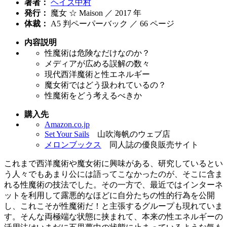
著者：
ヘイズ中村
発行：
魔女 ☆ Maison ／ 2017 年
体裁：
A5 判ペーパーバック ／ 66 ページ
内容説明
性魔術は危険なだけなのか？
メディアが広める誤解の数々
現代西洋魔術と性エネルギー
魔女術ではどう扱われているの？
性魔術をどう考えるべきか
購入先
Amazon.co.jp
Set Your Sails
山吹海帆のウェブ店
メロンブックス
同人誌の優良販売サイト
これまで西洋魔術や魔女術に興味がある、研究しているとい
う人々でもあまり公には語ってこなかったのが、そこに含ま
れる性魔術の技法でした。その一方で、最近ではインターネ
ットを利用して露悪的なほどに自分たちの性的行為を公開
し、これこそが性魔術だ！と主張するグループも現れていま
す。そんな両極端な状態に挟まれて、本来の性エネルギーの